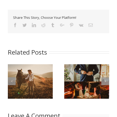
Share This Story, Choose Your Platform!
Facebook
Twitter
Linkedin
Reddit
Tumblr
Google+
Pinterest
Vk
Email
Related Posts
Wesele w Zaciszu
Zabezpieczone:
–
Anny Korcz Marysia i
Agnieszka & Artur |
Piotr
wpis prywatny
Leave A Comment