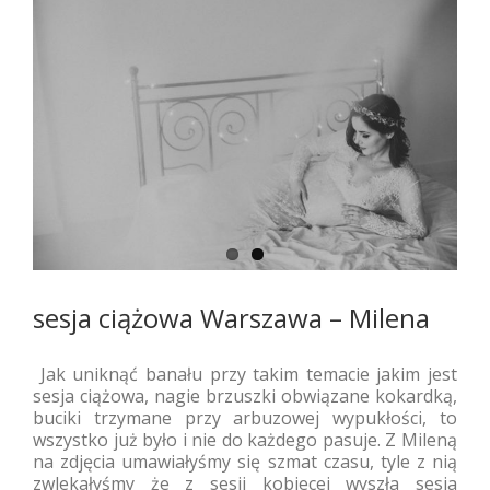
sesja ciążowa Warszawa – Milena
Jak uniknąć banału przy takim temacie jakim jest
sesja ciążowa, nagie brzuszki obwiązane kokardką,
buciki trzymane przy arbuzowej wypukłości, to
wszystko już było i nie do każdego pasuje. Z Mileną
na zdjęcia umawiałyśmy się szmat czasu, tyle z nią
zwlekałyśmy że z sesji kobiecej wyszła sesja