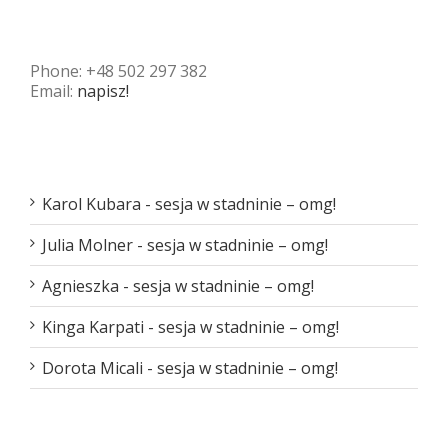
skontaktuj się :)
Phone: +48 502 297 382
Email:
napisz!
Najnowsze komentarze
Karol Kubara
-
sesja w stadninie – omg!
Julia Molner
-
sesja w stadninie – omg!
Agnieszka
-
sesja w stadninie – omg!
Kinga Karpati
-
sesja w stadninie – omg!
Dorota Micali
-
sesja w stadninie – omg!
Archiwa