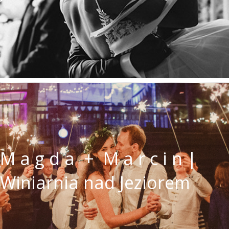
M a g d a + M a r c i n |
Winiarnia nad Jeziorem