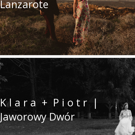
Lanzarote
K l a r a + P i o t r |
Jaworowy Dwór