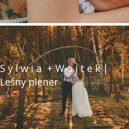
S y l w i a + W o j t e k |
Leśny plener