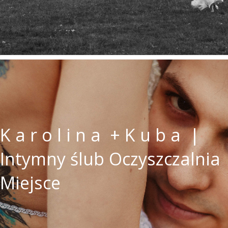
K a r o l i n a + K u b a |
Intymny ślub Oczyszczalnia
Miejsce