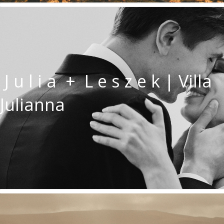
J u l i a + L e s z e k | Villa
Julianna