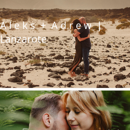
A l e k s + A d r e w |
Lanzarote