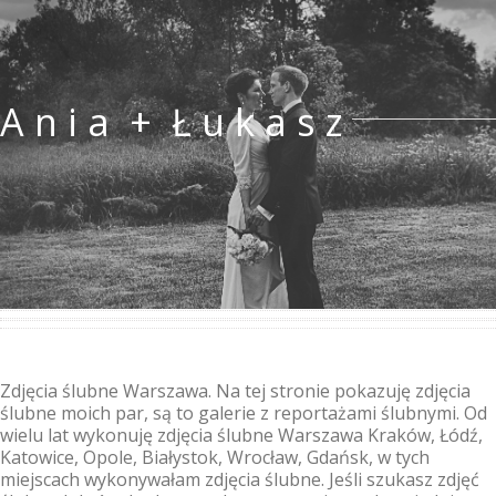
A n i a + Ł u k a s z
Zdjęcia ślubne Warszawa. Na tej stronie pokazuję zdjęcia
ślubne moich par, są to galerie z reportażami ślubnymi. Od
wielu lat wykonuję zdjęcia ślubne Warszawa Kraków, Łódź,
Katowice, Opole, Białystok, Wrocław, Gdańsk, w tych
miejscach wykonywałam zdjęcia ślubne. Jeśli szukasz zdjęć