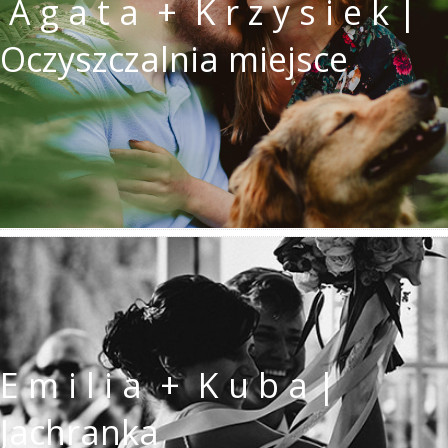
A g a t a + K r z y s i e k |
Oczyszczalnia miejsce
E m i l i a + K u b a |
Jachranka