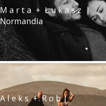
M a r t a + Ł u k a s z |
Normandia
A l e k s + R o b |