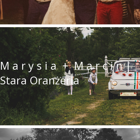
M a r y s i a + M a r c i n |
Stara Oranżeria