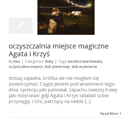
15
06, 2018
zczalnia miejsce
zne Agata i Krzyś
śluby
oczyszczalnia miejsce magiczne
Agata i Krzyś
By
Ewa
|
Categories:
śluby
|
Tags:
karolina twardowska
,
oczyszcalnia miejsce
,
ślub plenerowy
,
slub w plenerze
dzisiaj zajawka, krótka ale nie mogłam się
powstrzymać. Ciągle jestem pod wrażeniem tego
dnia, spokoju jaki panował, zapachu świeżej trawy
jaki niósł wiatr gdy Agata i Krzyś składali sobie
przysięgę. I Oni, patrzący na siebie [...]
Read More