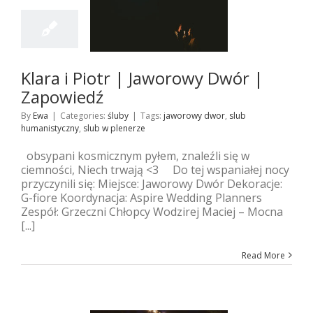
i Piotr | Jaworowy
r | Zapowiedź
śluby
Klara i Piotr | Jaworowy Dwór |
Zapowiedź
By
Ewa
|
Categories:
śluby
|
Tags:
jaworowy dwor
,
slub
humanistyczny
,
slub w plenerze
obsypani kosmicznym pyłem, znaleźli się w
ciemności, Niech trwają <3 Do tej wspaniałej nocy
przyczynili się: Miejsce: Jaworowy Dwór Dekoracje:
G-fiore Koordynacja: Aspire Wedding Planners
Zespół: Grzeczni Chłopcy Wodzirej Maciej – Mocna
[...]
Read More