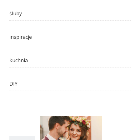
śluby
inspiracje
kuchnia
DIY
12
09, 2018
tyna + Paweł |