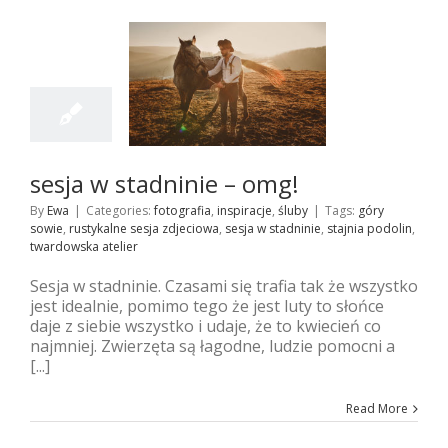
5
10, 2017
w stadninie – omg!
fia
inspiracje
śluby
sesja w stadninie – omg!
By
Ewa
|
Categories:
fotografia
,
inspiracje
,
śluby
|
Tags:
góry
sowie
,
rustykalne sesja zdjeciowa
,
sesja w stadninie
,
stajnia podolin
,
twardowska atelier
Sesja w stadninie. Czasami się trafia tak że wszystko
jest idealnie, pomimo tego że jest luty to słońce
daje z siebie wszystko i udaje, że to kwiecień co
najmniej. Zwierzęta są łagodne, ludzie pomocni a
[...]
Read More