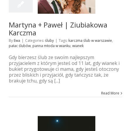
iakowa Karczma
śluby
Martyna + Paweł | Ziubiakowa
Karczma
By
Ewa
|
Categories:
śluby
|
Tags:
karczma ślub w warszawie
,
pałac ślubów
,
panna młoda w wianku
,
wianek
Gdy bierzesz ślub ze swoim najlepszym
przyjacielem z którym jesteś od 11 lat, gdy wianek i
bukiet przygotowuje ci mama, gdy jesteś otoczony
przez bliskich i przyjaciół, gdy tańczysz tak, że
brakuje tchu, gdy są [...]
Read More
2
08, 2018