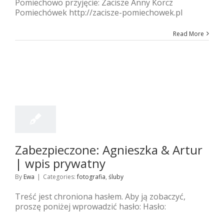
Pomiechowo przyjęcie: Zacisze Anny Korcz
Pomiechówek http://zacisze-pomiechowek.pl
Read More
5
05, 2017
Zabezpieczone: Agnieszka & Artur
| wpis prywatny
By
Ewa
|
Categories:
fotografia
,
śluby
Treść jest chroniona hasłem. Aby ją zobaczyć,
proszę poniżej wprowadzić hasło: Hasło: