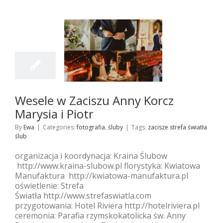
21
09, 2017
e w Zaciszu Anny
z Marysia i Piotr
tografia
śluby
Wesele w Zaciszu Anny Korcz
Marysia i Piotr
By
Ewa
|
Categories:
fotografia
,
śluby
|
Tags:
zacisze strefa światła
ślub
organizacja i koordynacja: Kraina Ślubow
http://www.kraina-slubow.pl florystyka: Kwiatowa
Manufaktura http://kwiatowa-manufaktura.pl
oświetlenie: Strefa
Światła http://www.strefaswiatla.com
przygotowania: Hotel Riviera http://hotelriviera.pl
ceremonia: Parafia rzymskokatolicka św. Anny