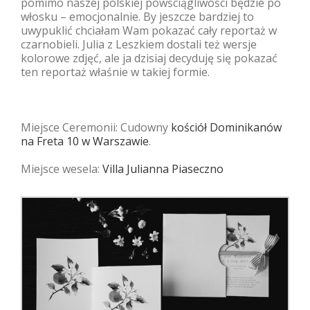
pomimo naszej polskiej powściągliwości będzie po
włosku – emocjonalnie. By jeszcze bardziej to
uwypuklić chciałam Wam pokazać cały reportaż w
czarnobieli. Julia z Leszkiem dostali też wersje
kolorowe zdjęć, ale ja dzisiaj decyduję się pokazać
ten reportaż właśnie w takiej formie.
Miejsce Ceremonii: Cudowny
kościół Dominikanów
na Freta 10 w Warszawie
.
Miejsce wesela:
Villa Julianna Piaseczno