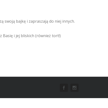
ą swoją bajkę i zapraszają do niej innych.
asię i jej bliskich (również tort!)
Facebook
Instagram