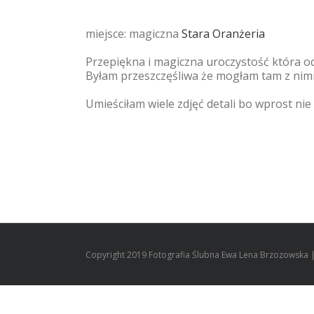
miejsce: magiczna
Stara Oranżeria
Przepiękna i magiczna uroczystość która odb
Byłam przeszczęśliwa że mogłam tam z nimi
Umieściłam wiele zdjęć detali bo wprost nie 
Copyright 2019 Fotografia Ślubna Ewa Lena Brzozowska | 