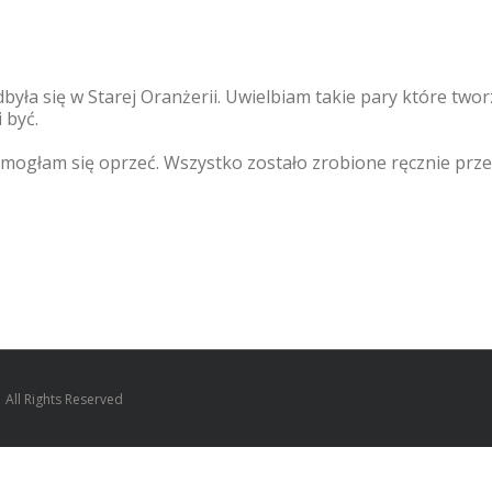
yła się w Starej Oranżerii. Uwielbiam takie pary które tworz
 być.
mogłam się oprzeć. Wszystko zostało zrobione ręcznie przez B
All Rights Reserved