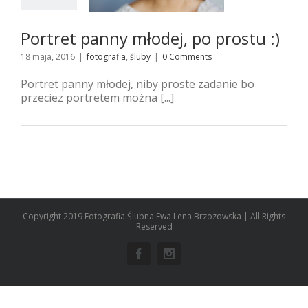
tografia
śluby
Portret panny młodej, po prostu :)
18 maja, 2016
|
fotografia
,
śluby
|
0 Comments
Portret panny młodej, niby proste zadanie bo
przeciez portretem można [...]
Copyright 2019 Fotografia Ślubna Ewa Lena Brzozowska | All Rights
Reserved
Facebook
Instagram