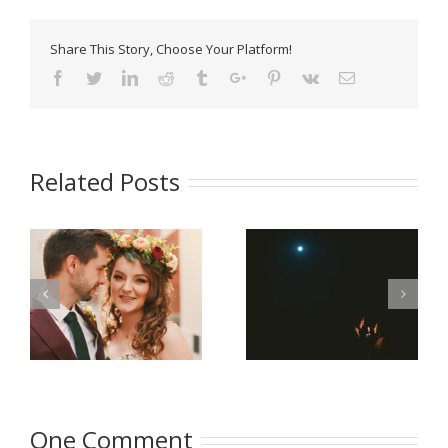
Share This Story, Choose Your Platform!
Facebook
Twitter
Linkedin
Reddit
Tumblr
Google+
Pinterest
Vk
Email
Related Posts
Klara i Piotr |
oczyszczalnia miejsce
|
Jaworowy Dwór |
magiczne Agata i
ma
Zapowiedź
Krzyś
One Comment