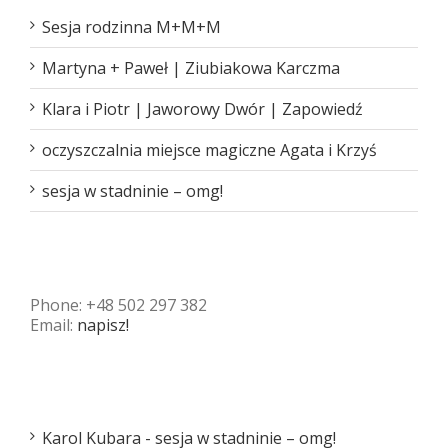
Sesja rodzinna M+M+M
Martyna + Paweł | Ziubiakowa Karczma
Klara i Piotr | Jaworowy Dwór | Zapowiedź
oczyszczalnia miejsce magiczne Agata i Krzyś
sesja w stadninie – omg!
skontaktuj się :)
Phone: +48 502 297 382
Email:
napisz!
Najnowsze komentarze
Karol Kubara
-
sesja w stadninie – omg!